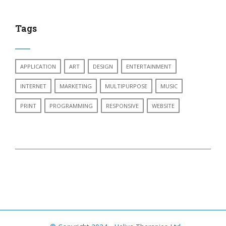
Tags
APPLICATION
ART
DESIGN
ENTERTAINMENT
INTERNET
MARKETING
MULTIPURPOSE
MUSIC
PRINT
PROGRAMMING
RESPONSIVE
WEBSITE